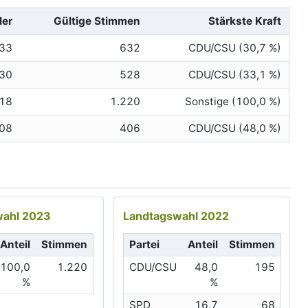
ler
Gültige Stimmen
Stärkste Kraft
33
632
CDU/CSU (30,7 %)
30
528
CDU/CSU (33,1 %)
18
1.220
Sonstige (100,0 %)
08
406
CDU/CSU (48,0 %)
ahl 2023
Landtagswahl 2022
Anteil
Stimmen
Partei
Anteil
Stimmen
100,0
1.220
CDU/CSU
48,0
195
%
%
SPD
16,7
68