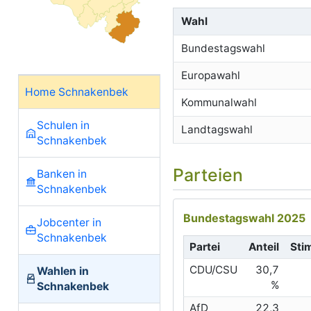
Wahl
Bundestagswahl
Europawahl
Home Schnakenbek
Kommunalwahl
Schulen in
Landtagswahl
Schnakenbek
Parteien
Banken in
Schnakenbek
Bundestagswahl 2025
Jobcenter in
Schnakenbek
Partei
Anteil
Sti
CDU/CSU
30,7
Wahlen in
%
Schnakenbek
AfD
22,3