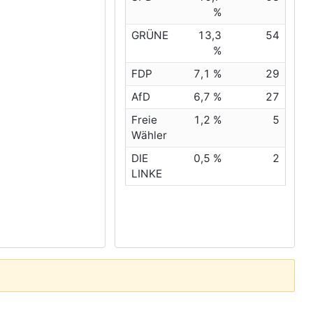
%
GRÜNE
13,3
54
%
FDP
7,1 %
29
AfD
6,7 %
27
Freie
1,2 %
5
Wähler
DIE
0,5 %
2
LINKE