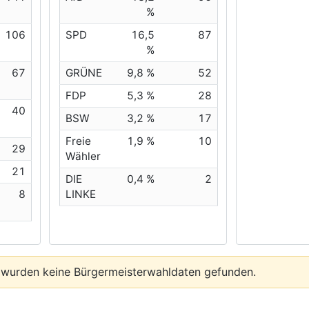
%
106
SPD
16,5
87
%
67
GRÜNE
9,8 %
52
FDP
5,3 %
28
40
BSW
3,2 %
17
Freie
1,9 %
10
29
Wähler
21
DIE
0,4 %
2
8
LINKE
 wurden keine Bürgermeisterwahldaten gefunden.