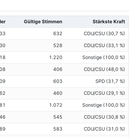
ler
Gültige Stimmen
Stärkste Kraft
33
632
CDU/CSU (30,7 %)
30
528
CDU/CSU (33,1 %)
18
1.220
Sonstige (100,0 %)
08
406
CDU/CSU (48,0 %)
09
603
SPD (31,7 %)
62
460
CDU/CSU (29,1 %)
81
1.072
Sonstige (100,0 %)
46
545
CDU/CSU (30,8 %)
89
583
CDU/CSU (31,0 %)