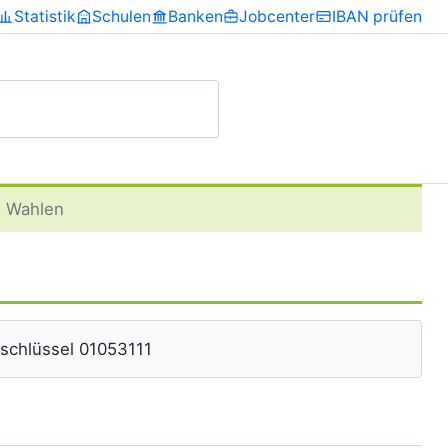
Statistik
Schulen
Banken
Jobcenter
IBAN prüfen
Wahlen
schlüssel 01053111