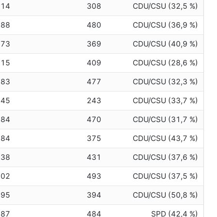
314
308
CDU/CSU (32,5 %)
488
480
CDU/CSU (36,9 %)
373
369
CDU/CSU (40,9 %)
415
409
CDU/CSU (28,6 %)
483
477
CDU/CSU (32,3 %)
245
243
CDU/CSU (33,7 %)
484
470
CDU/CSU (31,7 %)
384
375
CDU/CSU (43,7 %)
438
431
CDU/CSU (37,6 %)
502
493
CDU/CSU (37,5 %)
395
394
CDU/CSU (50,8 %)
487
484
SPD (42,4 %)