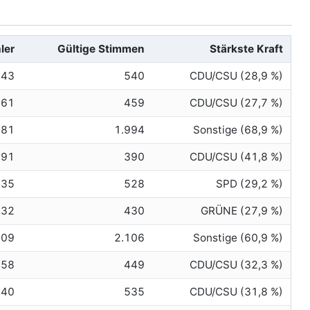
ler
Gültige Stimmen
Stärkste Kraft
543
540
CDU/CSU (28,9 %)
461
459
CDU/CSU (27,7 %)
381
1.994
Sonstige (68,9 %)
391
390
CDU/CSU (41,8 %)
535
528
SPD (29,2 %)
432
430
GRÜNE (27,9 %)
409
2.106
Sonstige (60,9 %)
458
449
CDU/CSU (32,3 %)
540
535
CDU/CSU (31,8 %)