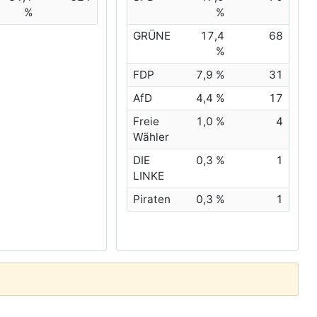
%
%
GRÜNE
17,4
68
%
FDP
7,9 %
31
AfD
4,4 %
17
Freie
1,0 %
4
Wähler
DIE
0,3 %
1
LINKE
Piraten
0,3 %
1