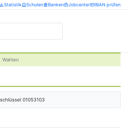
Statistik
Schulen
Banken
Jobcenter
IBAN prüfen
›
Wahlen
eschlüssel 01053103