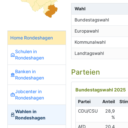
Wahl
Bundestagswahl
Europawahl
Home Rondeshagen
Kommunalwahl
Schulen in
Landtagswahl
Rondeshagen
Parteien
Banken in
Rondeshagen
Bundestagswahl 2025
Jobcenter in
Rondeshagen
Partei
Anteil
Sti
CDU/CSU
28,9
Wahlen in
%
Rondeshagen
AfD
20,4