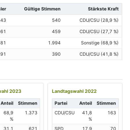
ler
Gültige Stimmen
Stärkste Kraft
543
540
CDU/CSU (28,9 %)
461
459
CDU/CSU (27,7 %)
381
1.994
Sonstige (68,9 %)
391
390
CDU/CSU (41,8 %)
ahl 2023
Landtagswahl 2022
Anteil
Stimmen
Partei
Anteil
Stimmen
68,9
1.373
CDU/CSU
41,8
163
%
%
31,1
621
SPD
17,9
70