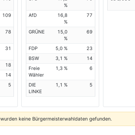
%
109
AfD
16,8
77
%
78
GRÜNE
15,0
69
%
31
FDP
5,0 %
23
BSW
3,1 %
14
18
Freie
1,3 %
6
14
Wähler
5
DIE
1,1 %
5
LINKE
 wurden keine Bürgermeisterwahldaten gefunden.