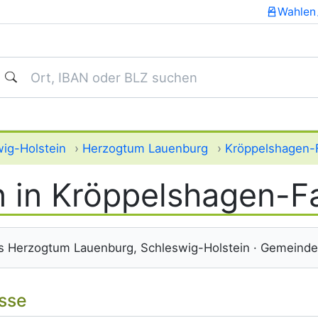
Wahlen
uchen
ig-Holstein
›
Herzogtum Lauenburg
›
Kröppelshagen-
 in Kröppelshagen-F
s Herzogtum Lauenburg, Schleswig-Holstein · Gemeind
isse