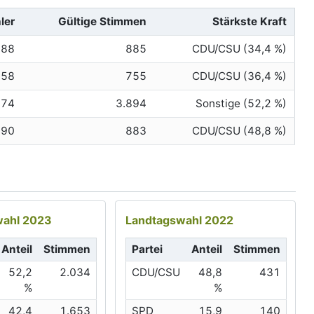
ler
Gültige Stimmen
Stärkste Kraft
888
885
CDU/CSU (34,4 %)
758
755
CDU/CSU (36,4 %)
674
3.894
Sonstige (52,2 %)
890
883
CDU/CSU (48,8 %)
ahl 2023
Landtagswahl 2022
Anteil
Stimmen
Partei
Anteil
Stimmen
52,2
2.034
CDU/CSU
48,8
431
%
%
42,4
1.653
SPD
15,9
140