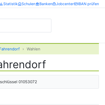
Statistik
Schulen
Banken
Jobcenter
IBAN prüfen
Fahrendorf
›
Wahlen
ahrendorf
eschlüssel 01053072