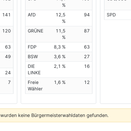
%
141
AfD
12,5
94
SPD
%
120
GRÜNE
11,5
87
%
63
FDP
8,3 %
63
49
BSW
3,6 %
27
DIE
2,1 %
16
24
LINKE
7
Freie
1,6 %
12
Wähler
 wurden keine Bürgermeisterwahldaten gefunden.