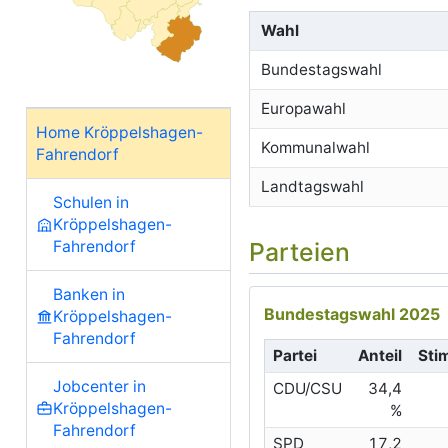
Wahl
Bundestagswahl
Europawahl
Home Kröppelshagen-
Kommunalwahl
Fahrendorf
Landtagswahl
Schulen in
Kröppelshagen-
Fahrendorf
Parteien
Banken in
Bundestagswahl 2025
Kröppelshagen-
Fahrendorf
Partei
Anteil
Sti
Jobcenter in
CDU/CSU
34,4
Kröppelshagen-
%
Fahrendorf
SPD
17,2