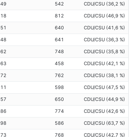
549
542
CDU/CSU (36,2 %)
818
812
CDU/CSU (46,9 %)
651
640
CDU/CSU (41,6 %)
648
641
CDU/CSU (36,3 %)
762
748
CDU/CSU (35,8 %)
463
458
CDU/CSU (42,1 %)
772
762
CDU/CSU (38,1 %)
611
598
CDU/CSU (47,5 %)
657
650
CDU/CSU (44,9 %)
786
774
CDU/CSU (42,6 %)
598
586
CDU/CSU (63,7 %)
773
768
CDU/CSU (42,7 %)