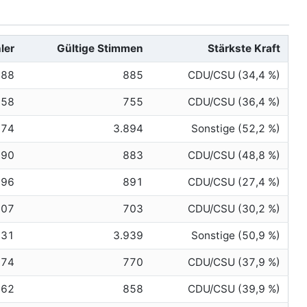
ler
Gültige Stimmen
Stärkste Kraft
888
885
CDU/CSU (34,4 %)
758
755
CDU/CSU (36,4 %)
674
3.894
Sonstige (52,2 %)
890
883
CDU/CSU (48,8 %)
896
891
CDU/CSU (27,4 %)
707
703
CDU/CSU (30,2 %)
631
3.939
Sonstige (50,9 %)
774
770
CDU/CSU (37,9 %)
862
858
CDU/CSU (39,9 %)