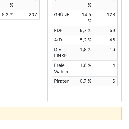
%
%
5,3 %
207
GRÜNE
14,5
128
%
FDP
6,7 %
59
AfD
5,2 %
46
DIE
1,8 %
16
LINKE
Freie
1,6 %
14
Wähler
Piraten
0,7 %
6