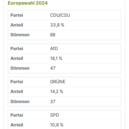
Europawahl 2024
CDU/CSU
33,8 %
88
AfD
18,1 %
47
GRÜNE
14,2 %
37
SPD
10,8 %