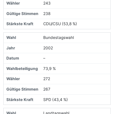
243
238
CDU/CSU (53,8 %)
Bundestagswahl
2002
–
73,9 %
272
267
SPD (43,4 %)
Landtagswahl