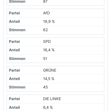
87
AfD
19,9 %
62
SPD
16,4 %
51
GRÜNE
14,5 %
45
DIE LINKE
6,4 %