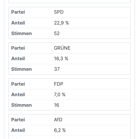
SPD
22,9 %
52
GRÜNE
16,3 %
37
FDP
7,0 %
16
AfD
6,2 %