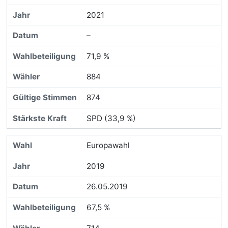
2021
–
71,9 %
884
874
SPD (33,9 %)
Europawahl
2019
26.05.2019
67,5 %