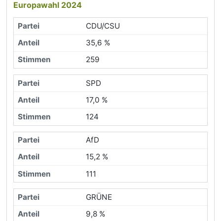
Europawahl 2024
CDU/CSU
35,6 %
259
SPD
17,0 %
124
AfD
15,2 %
111
GRÜNE
9,8 %