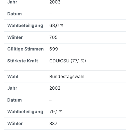
2003
–
68,6 %
705
699
CDU/CSU (77,1 %)
Bundestagswahl
2002
–
79,1 %
837