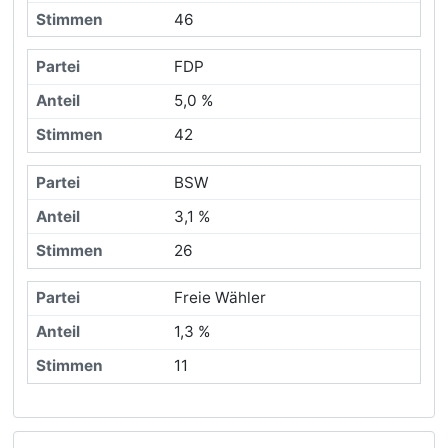
46
FDP
5,0 %
42
BSW
3,1 %
26
Freie Wähler
1,3 %
11