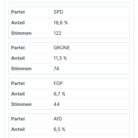
SPD
18,6 %
122
GRÜNE
11,3 %
74
FDP
6,7 %
44
AfD
6,5 %