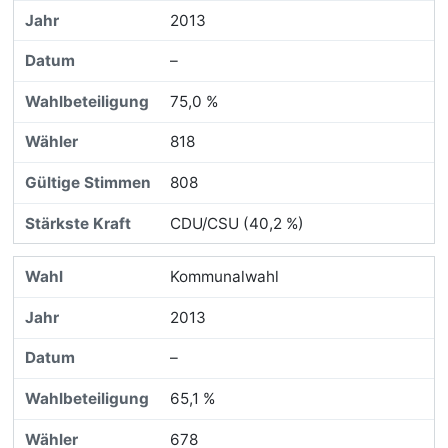
2013
–
75,0 %
818
808
CDU/CSU (40,2 %)
Kommunalwahl
2013
–
65,1 %
678