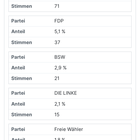
71
FDP
5,1 %
37
BSW
2,9 %
21
DIE LINKE
2,1 %
15
Freie Wähler
1,8 %