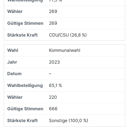
269
269
CDU/CSU (26,8 %)
Kommunalwahl
2023
–
65,1 %
220
666
Sonstige (100,0 %)