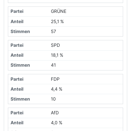
GRÜNE
25,1 %
57
SPD
18,1 %
41
FDP
4,4 %
10
AfD
4,0 %