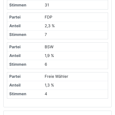
31
FDP
2,3 %
7
BSW
1,9 %
6
Freie Wähler
1,3 %
4