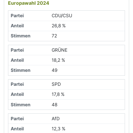
Europawahl 2024
CDU/CSU
26,8 %
72
GRÜNE
18,2 %
49
SPD
17,8 %
48
AfD
12,3 %