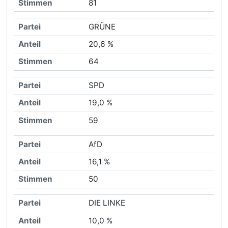
81
GRÜNE
20,6 %
64
SPD
19,0 %
59
AfD
16,1 %
50
DIE LINKE
10,0 %