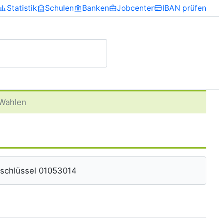
Statistik
Schulen
Banken
Jobcenter
IBAN prüfen
Wahlen
eschlüssel 01053014