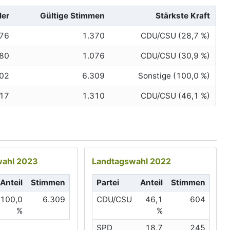
ler
Gültige Stimmen
Stärkste Kraft
376
1.370
CDU/CSU (28,7 %)
080
1.076
CDU/CSU (30,9 %)
002
6.309
Sonstige (100,0 %)
317
1.310
CDU/CSU (46,1 %)
ahl 2023
Landtagswahl 2022
Anteil
Stimmen
Partei
Anteil
Stimmen
100,0
6.309
CDU/CSU
46,1
604
%
%
SPD
18,7
245