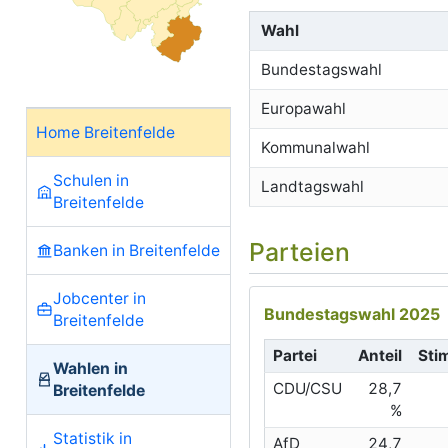
Wahl
Bundestagswahl
Europawahl
Home Breitenfelde
Kommunalwahl
Schulen in
Landtagswahl
Breitenfelde
Parteien
Banken in Breitenfelde
Jobcenter in
Bundestagswahl 2025
Breitenfelde
Partei
Anteil
Sti
Wahlen in
CDU/CSU
28,7
Breitenfelde
%
Statistik in
AfD
24,7