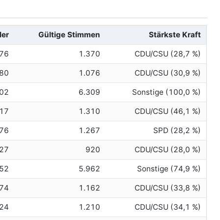
ler
Gültige Stimmen
Stärkste Kraft
376
1.370
CDU/CSU (28,7 %)
080
1.076
CDU/CSU (30,9 %)
002
6.309
Sonstige (100,0 %)
317
1.310
CDU/CSU (46,1 %)
276
1.267
SPD (28,2 %)
27
920
CDU/CSU (28,0 %)
52
5.962
Sonstige (74,9 %)
174
1.162
CDU/CSU (33,8 %)
224
1.210
CDU/CSU (34,1 %)