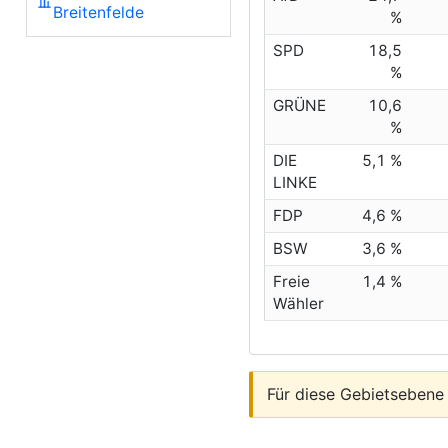
Breitenfelde
%
SPD
18,5
%
GRÜNE
10,6
%
DIE
5,1 %
LINKE
FDP
4,6 %
BSW
3,6 %
Freie
1,4 %
Wähler
Für diese Gebietsebene