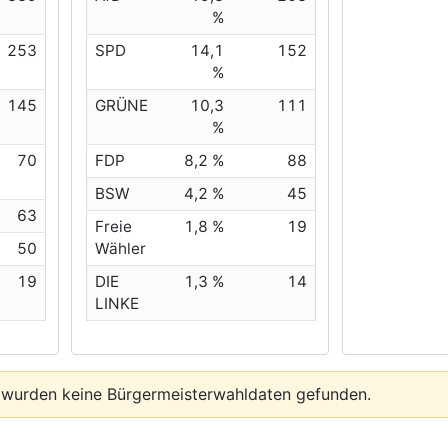
%
253
SPD
14,1
152
%
145
GRÜNE
10,3
111
%
70
FDP
8,2 %
88
BSW
4,2 %
45
63
Freie
1,8 %
19
50
Wähler
19
DIE
1,3 %
14
LINKE
 wurden keine Bürgermeisterwahldaten gefunden.