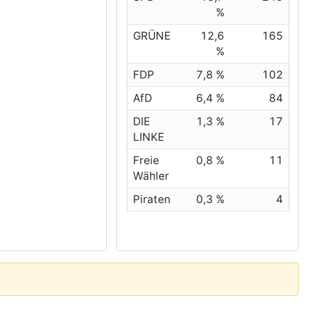
%
GRÜNE
12,6
165
%
FDP
7,8 %
102
AfD
6,4 %
84
DIE
1,3 %
17
LINKE
Freie
0,8 %
11
Wähler
Piraten
0,3 %
4