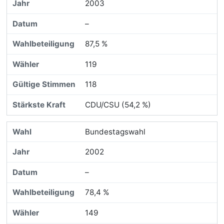
2003
–
87,5 %
119
118
CDU/CSU (54,2 %)
Bundestagswahl
2002
–
78,4 %
149