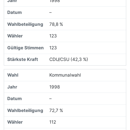
1998
–
78,8 %
123
123
CDU/CSU (42,3 %)
Kommunalwahl
1998
–
72,7 %
112