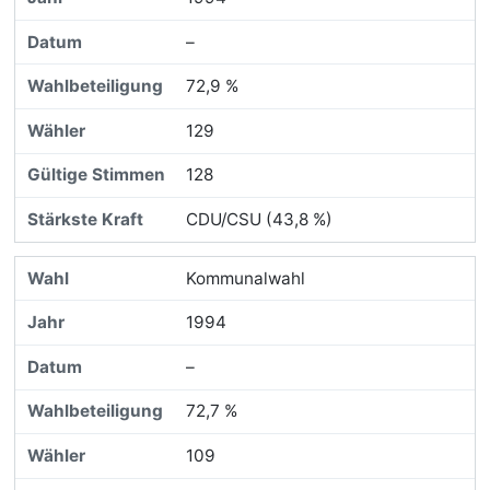
–
72,9 %
129
128
CDU/CSU (43,8 %)
Kommunalwahl
1994
–
72,7 %
109