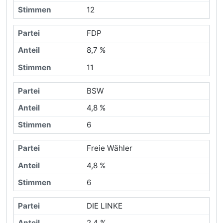
12
FDP
8,7 %
11
BSW
4,8 %
6
Freie Wähler
4,8 %
6
DIE LINKE
2,4 %