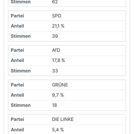
62
SPD
21,1 %
39
AfD
17,8 %
33
GRÜNE
9,7 %
18
DIE LINKE
5,4 %