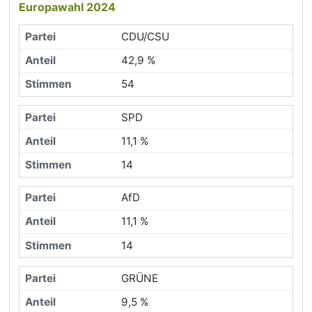
Europawahl 2024
CDU/CSU
42,9 %
54
SPD
11,1 %
14
AfD
11,1 %
14
GRÜNE
9,5 %