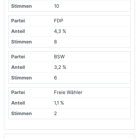
10
FDP
4,3 %
8
BSW
3,2 %
6
Freie Wähler
1,1 %
2