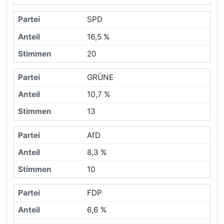
SPD
16,5 %
20
GRÜNE
10,7 %
13
AfD
8,3 %
10
FDP
6,6 %