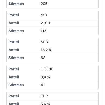
205
AfD
21,9 %
113
SPD
13,2 %
68
GRÜNE
8,0 %
41
FDP
5,6 %