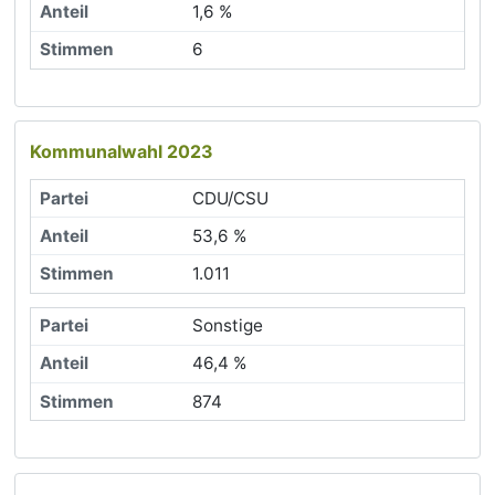
1,6 %
6
Kommunalwahl 2023
CDU/CSU
53,6 %
1.011
Sonstige
46,4 %
874