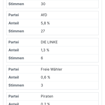
30
AfD
5,8 %
27
DIE LINKE
1,3 %
6
Freie Wähler
0,6 %
3
Piraten
0,2 %