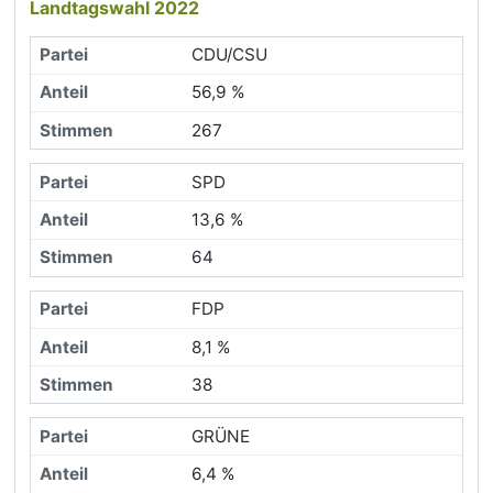
Landtagswahl 2022
CDU/CSU
56,9 %
267
SPD
13,6 %
64
FDP
8,1 %
38
GRÜNE
6,4 %