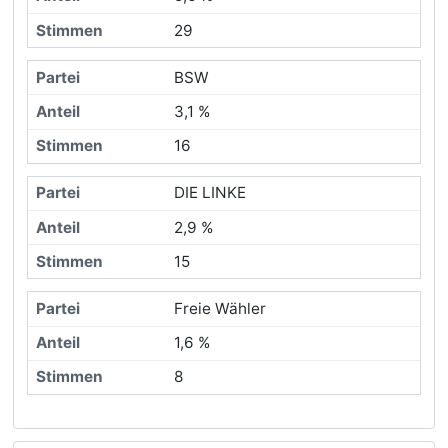
29
BSW
3,1 %
16
DIE LINKE
2,9 %
15
Freie Wähler
1,6 %
8