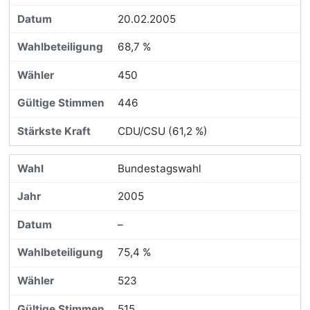
20.02.2005
68,7 %
450
446
CDU/CSU (61,2 %)
Bundestagswahl
2005
–
75,4 %
523
515