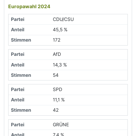
Europawahl 2024
CDU/CSU
45,5 %
172
AfD
14,3 %
54
SPD
11,1 %
42
GRÜNE
7,4 %