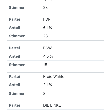
28
FDP
6,1 %
23
BSW
4,0 %
15
Freie Wähler
2,1 %
8
DIE LINKE