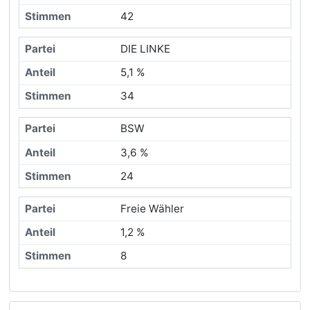
42
DIE LINKE
5,1 %
34
BSW
3,6 %
24
Freie Wähler
1,2 %
8