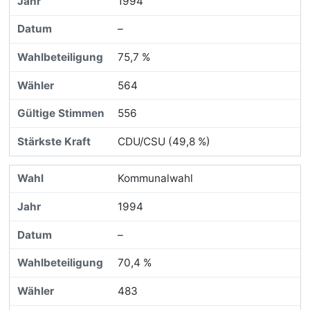
1994
–
75,7 %
564
556
CDU/CSU (49,8 %)
Kommunalwahl
1994
–
70,4 %
483