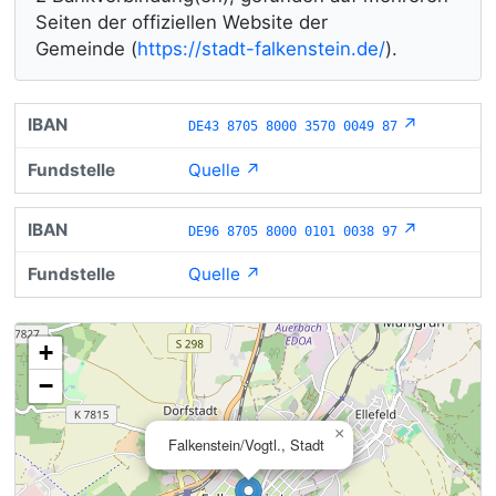
Seiten der offiziellen Website der
Gemeinde (
https://stadt-falkenstein.de/
).
↗
DE43 8705 8000 3570 0049 87
Quelle ↗
↗
DE96 8705 8000 0101 0038 97
Quelle ↗
+
−
×
Falkenstein/Vogtl., Stadt